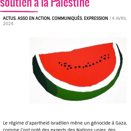
soutien à la Palestine
ACTUS
,
ASSO EN ACTION
,
COMMUNIQUÉS
,
EXPRESSION
/
4 AVRIL
2024
Le régime d’apartheid israélien mène un génocide à Gaza,
comme l’ont noté des experts des Nations unies, des