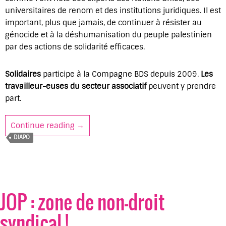
universitaires de renom et des institutions juridiques. Il est
important, plus que jamais, de continuer à résister au
génocide et à la déshumanisation du peuple palestinien
par des actions de solidarité efficaces.
Solidaires
participe à la Compagne BDS depuis 2009.
Les
travailleur-euses du secteur associatif
peuvent y prendre
part.
Continue reading
Pistes d’actions syndicales dans le secte
→
DIAPO
JOP : zone de non-droit
syndical !