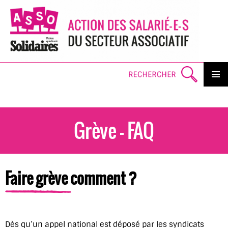
Search
PRIMAR
MENU
SKI
TO
CO
Grève – FAQ
Faire grève comment ?
Dès qu’un appel national est déposé par les syndicats