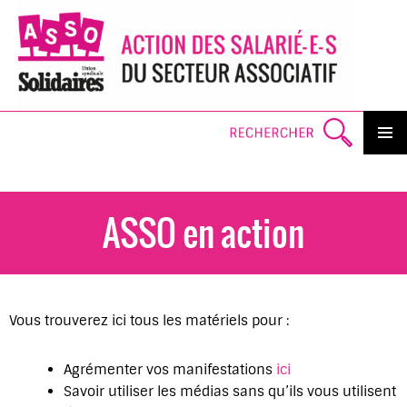
Search
PRIMAR
MENU
SKI
TO
CO
ASSO en action
Vous trouverez ici tous les matériels pour :
Agrémenter vos manifestations
ici
Savoir utiliser les médias sans qu’ils vous utilisent