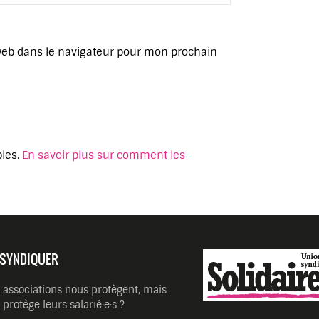
web dans le navigateur pour mon prochain
bles.
En savoir plus sur comment les
 SYNDIQUER
 associations nous protègent, mais
 protège leurs salarié·e·s ?