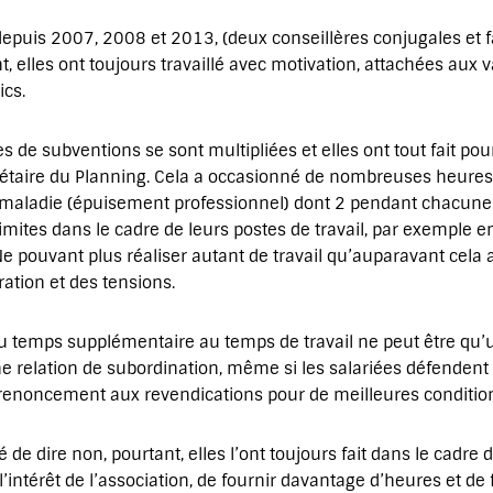
 depuis 2007, 2008 et 2013, (deux conseillères conjugales et fa
nt, elles ont toujours travaillé avec motivation, attachées aux 
cs.
s de subventions se sont multipliées et elles ont tout fait po
dgétaire du Planning. Cela a occasionné de nombreuses heure
t maladie (épuisement professionnel) dont 2 pendant chacune 1 
imites dans le cadre de leurs postes de travail, par exemple 
e pouvant plus réaliser autant de travail qu’auparavant cela
ration et des tensions.
 temps supplémentaire au temps de travail ne peut être qu’un
ne relation de subordination, même si les salariées défenden
e renoncement aux revendications pour de meilleures condition
 de dire non, pourtant, elles l’ont toujours fait dans le cadre du
 l’intérêt de l’association, de fournir davantage d’heures et de 