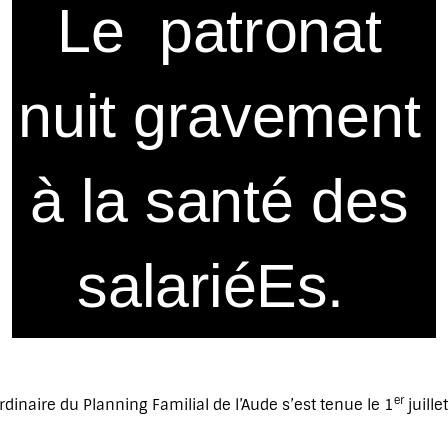
er
dinaire du Planning Familial de l’Aude s’est tenue le 1
juille