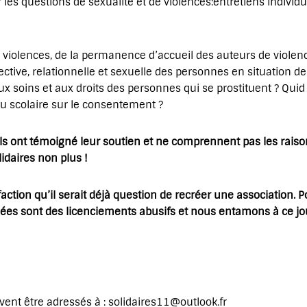
 les questions de sexualité et de violences:entretiens individu
 violences, de la permanence d’accueil des auteurs de violence
ective, relationnelle et sexuelle des personnes en situation d
ux soins et aux droits des personnes qui se prostituent ? Quid
eu scolaire sur le consentement ?
els ont témoigné leur soutien et ne comprennent pas les raiso
lidaires non plus !
tion qu’il serait déjà question de recréer une association. 
riées sont des licenciements abusifs et nous entamons à ce jo
vent être adressés à : solidaires11@outlook.fr