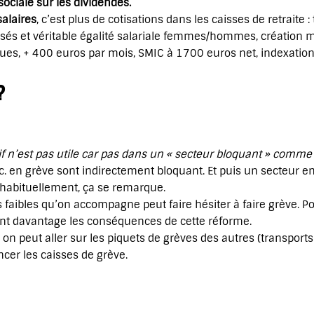
sociale sur les dividendes.
salaires
, c’est plus de cotisations dans les caisses de retraite :
isés et véritable égalité salariale femmes/hommes, création m
ques, + 400 euros par mois, SMIC à 1700 euros net, indexation s
?
if n’est pas utile car pas dans un « secteur bloquant » comme 
tc. en grève sont indirectement bloquant. Et puis un secteur e
s habituellement, ça se remarque.
s faibles qu’on accompagne peut faire hésiter à faire grève. Po
ront davantage les conséquences de cette réforme.
on peut aller sur les piquets de grèves des autres (transports t
ncer les caisses de grève.