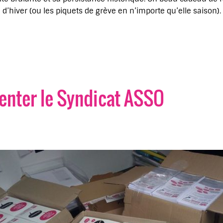
 d’hiver (ou les piquets de grève en n’importe qu’elle saison).
réent les syndicats SUD : la place des femmes et des revendica
enter le Syndicat ASSO