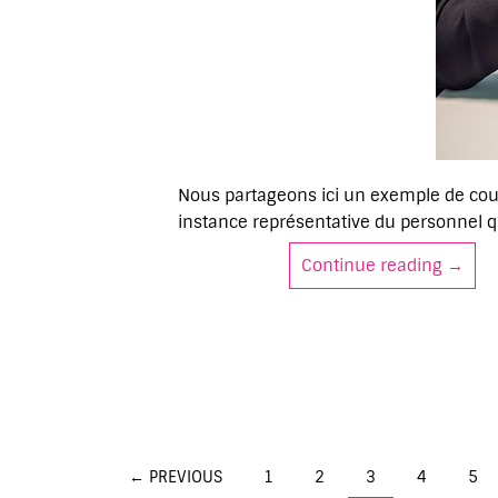
Nous partageons ici un exemple de courr
instance représentative du personnel 
Continue reading
Exempl
→
Posts
← PREVIOUS
1
2
3
4
5