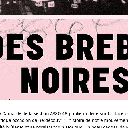
re Camarde de la section ASSO 49 publie un livre sur la place
ique occasion de (re)découvrir l’histoire de notre mouvement
té brûlante et sa persistance historique. Un beau cadeau de N