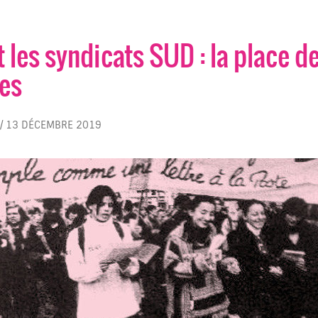
t les syndicats SUD : la place 
tes
/
13 DÉCEMBRE 2019