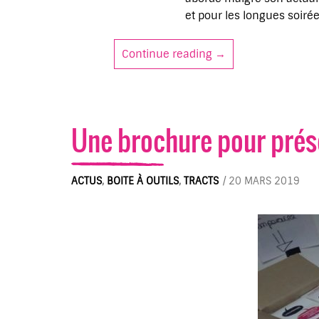
et pour les longues soirée
Continue reading
Des brebis noires c
→
Une brochure pour prés
ACTUS
,
BOITE À OUTILS
,
TRACTS
/
20 MARS 2019