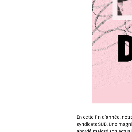
En cette fin d’année, not
syndicats SUD. Une magnif
abordé malgré son actuali