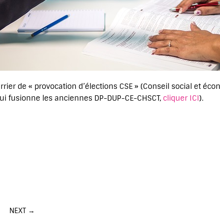
ier de « provocation d’élections CSE » (Conseil social et écon
qui fusionne les anciennes DP-DUP-CE-CHSCT,
cliquer ICI
).
e de courrier relatif à la provocation d’élections CSE
NEXT →