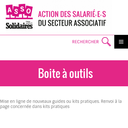
Search
PRIMAR
MENU
SKI
TO
CO
Boite à outils
Mise en ligne de nouveaux guides ou kits pratiques. Renvoi à la
page concernée dans kits pratiques