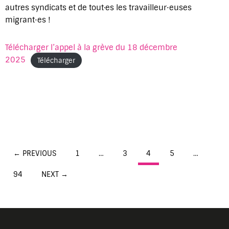
autres syndicats et de tout·es les travailleur⋅euses
migrant⋅es !
Télécharger l’appel à la grève du 18 décembre
2025
Télécharger
Posts
← PREVIOUS
1
…
3
4
5
…
navigation
94
NEXT →