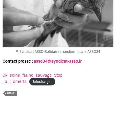
© Syndicat ASSO-Solidaires, section locale ASSO34
Contact presse :
asso34@syndicat-asso.fr
CP_soins_faune_sauvage_Stop
_a_l_omerta
Télécharger
DIAPO