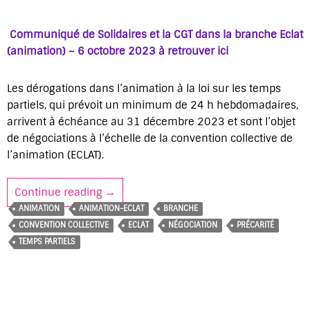
Communiqué de Solidaires et la CGT dans la branche Eclat
(animation) – 6 octobre 2023 à retrouver ici
Les dérogations dans l’animation à la loi sur les temps
partiels, qui prévoit un minimum de 24 h hebdomadaires,
arrivent à échéance au 31 décembre 2023 et sont l’objet
de négociations à l’échelle de la convention collective de
l’animation (ECLAT).
Continue reading
Temps partiels subis et lutte contre la pr
→
ANIMATION
ANIMATION-ECLAT
BRANCHE
CONVENTION COLLECTIVE
ECLAT
NÉGOCIATION
PRÉCARITÉ
TEMPS PARTIELS