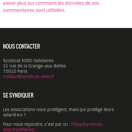
savoir plus sur comment les données de vos
commentaires sont utilisées
.
NOUS CONTACTER
Syndicat ASSO-Solidaires
31 rue de la Grange-aux-Belles
75010 Paris
contact@syndicat-asso.fr
SE SYNDIQUER
Les associations nous protègent, mais qui protège leurs
salarié·e·s ?
Pour nous rejoindre, c’est par ici :
https://syndicat-
asso.fr/adherez/