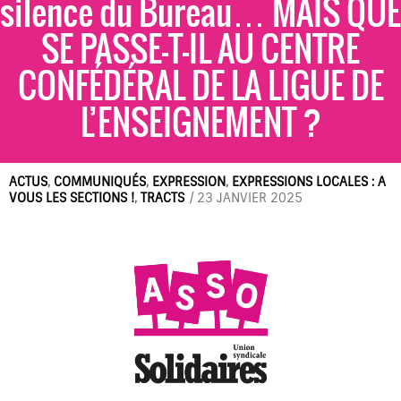
silence du Bureau… MAIS QUE
SE PASSE-T-IL AU CENTRE
CONFÉDÉRAL DE LA LIGUE DE
L’ENSEIGNEMENT ?
ACTUS
,
COMMUNIQUÉS
,
EXPRESSION
,
EXPRESSIONS LOCALES : A
VOUS LES SECTIONS !
,
TRACTS
/
23 JANVIER 2025