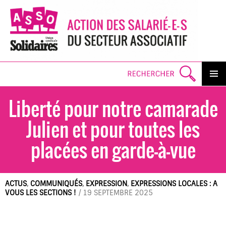
Search
PRIMAR
MENU
Liberté pour notre camarade
SKI
TO
CO
Julien et pour tou·tes les
placé·es en garde-à-vue
ACTUS
,
COMMUNIQUÉS
,
EXPRESSION
,
EXPRESSIONS LOCALES : A
VOUS LES SECTIONS !
/
19 SEPTEMBRE 2025