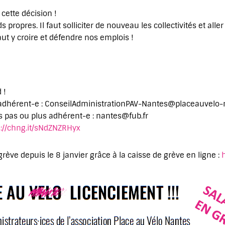
cette décision !
s propres. Il faut solliciter de nouveau les collectivités et all
aut y croire et défendre nos emplois !
 !
es adhérent-e : ConseilAdministrationPAV-Nantes@placeauvelo-
es pas ou plus adhérent-e : nantes@fub.fr
s://chng.it/sNdZNZRHyx
grève depuis le 8 janvier grâce à la caisse de grève en ligne :
h