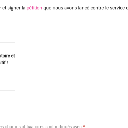
r et signer la
pétition
que nous avons lancé contre le service ci
toire et
if !
es champs obligatoires sont indiqués avec
*