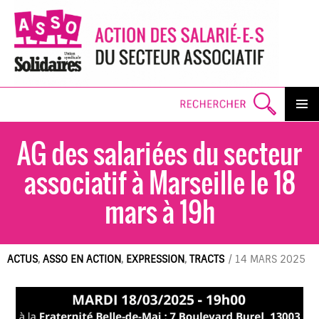
Search
PRIMAR
MENU
AG des salarié·e·s du secteur
SKI
TO
CO
associatif à Marseille le 18
mars à 19h
ACTUS
,
ASSO EN ACTION
,
EXPRESSION
,
TRACTS
/
14 MARS 2025