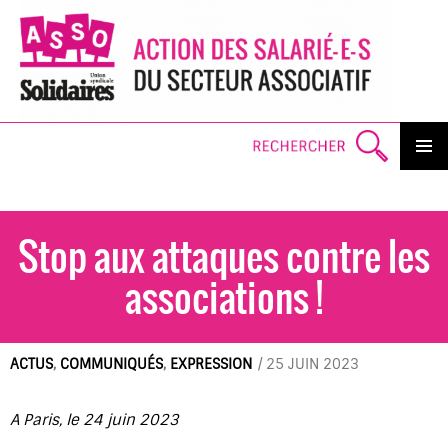
Search
PRIMAR
MENU
SKI
TO
CO
Stop aux attaques contre les
associations !
ACTUS
,
COMMUNIQUÉS
,
EXPRESSION
/
25 JUIN 2023
A Paris, le 24 juin 2023