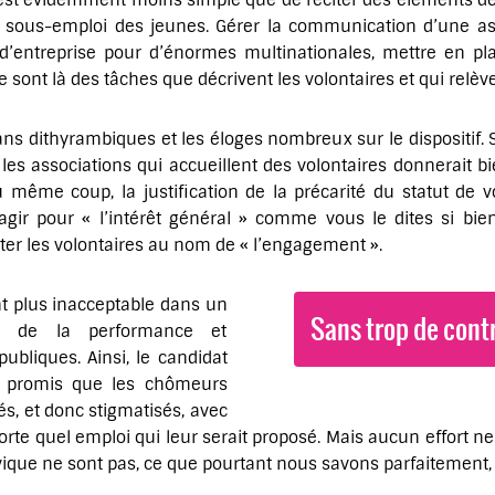
 C’est évidemment moins simple que de réciter des éléments d
 sous-emploi des jeunes. Gérer la communication d’une as
 d’entreprise pour d’énormes multinationales, mettre en pl
 sont là des tâches que décrivent les volontaires et qui relèven
s dithyrambiques et les éloges nombreux sur le dispositif. S
es associations qui accueillent des volontaires donnerait bi
u même coup, la justification de la précarité du statut de v
gir pour « l’intérêt général » comme vous le dites si bie
ter les volontaires au nom de « l’engagement ».
nt plus inacceptable dans un
Sans trop de contr
te de la performance et
publiques. Ainsi, le candidat
promis que les chômeurs
és, et donc stigmatisés, avec
orte quel emploi qui leur serait proposé. Mais aucun effort ne 
ivique ne sont pas, ce que pourtant nous savons parfaitement, 