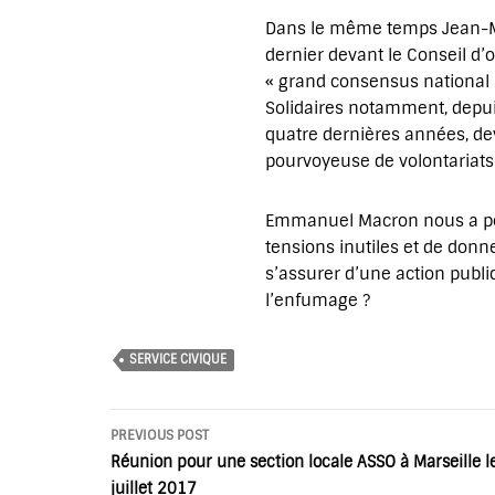
Dans le même temps Jean-Mic
dernier devant le Conseil d’
« grand consensus national s
Solidaires notamment, depui
quatre dernières années, dev
pourvoyeuse de volontariats 
Emmanuel Macron nous a pou
tensions inutiles et de donn
s’assurer d’une action publi
l’enfumage ?
SERVICE CIVIQUE
Post
PREVIOUS POST
navigation
Réunion pour une section locale ASSO à Marseille l
juillet 2017