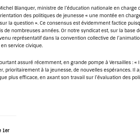
hel Blanquer, ministre de l’éducation nationale en charge de
orientation des politiques de jeunesse « une montée en charge »
ur la question ». Ce consensus est évidemment factice puisqu
s de nombreuses années. Or notre syndicat est, sur la base d
enu représentatif dans la convention collective de l’animatio
en service civique.
rtant assuré récemment, en grande pompe à Versailles : « I
er, prioritairement à la jeunesse, de nouvelles espérances. Il
que plus efficace, en axant son travail sur l’évaluation des po
e 1er