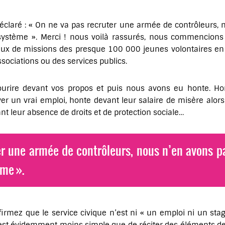
claré : « On ne va pas recruter une armée de contrôleurs, 
 système ». Merci ! nous voilà rassurés, nous commencions 
lieux de missions des presque 100 000 jeunes volontaires en se
sociations ou des services publics.
urire devant vos propos et puis nous avons eu honte. Hon
ver un vrai emploi, honte devant leur salaire de misère alor
t leur absence de droits et de protection sociale…
r une armée de contrôleurs, nous n’en avons pa
ème ».
irmez que le service civique n’est ni « un emploi ni un stage 