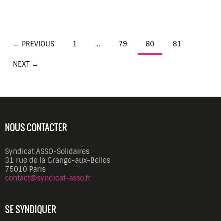
Posts
← PREVIOUS
1
…
79
80
81
navigation
NEXT →
NOUS CONTACTER
Syndicat ASSO-Solidaires
31 rue de la Grange-aux-Belles
75010 Paris
contact@syndicat-asso.fr
SE SYNDIQUER