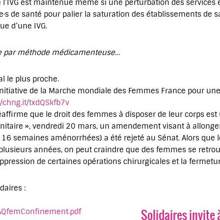
 de l’IVG est maintenue même si une perturbation des services 
·s de santé pour palier la saturation des établissements de s
ue d’une IVG.
ile par méthode médicamenteuse…
l le plus proche.
l’initiative de la Marche mondiale des Femmes France pour une
//chng.it/txdQSkfb7v
firme que le droit des femmes à disposer de leur corps est u
nitaire », vendredi 20 mars, un amendement visant à allonger l
16 semaines aménorrhées) a été rejeté au Sénat. Alors que le
usieurs années, on peut craindre que des femmes se retrouv
ppression de certaines opérations chirurgicales et la fermetur
daires :
Solidaires invite à
AQfemConfinement.pdf