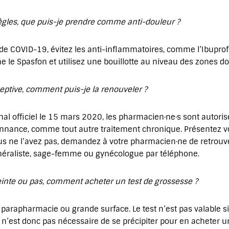
règles, que puis-je prendre comme anti-douleur ?
de COVID-19, évitez les anti-inflammatoires, comme l’Ibuprofè
le Spasfon et utilisez une bouillotte au niveau des zones d
ceptive, comment puis-je la renouveler ?
al officiel le 15 mars 2020, les pharmacien·ne·s sont autorisé·
nnance, comme tout autre traitement chronique. Présentez v
us ne l’avez pas, demandez à votre pharmacien·ne de retrou
néraliste, sage-femme ou gynécologue par téléphone.
ceinte ou pas, comment acheter un test de grossesse ?
arapharmacie ou grande surface. Le test n’est pas valable si
l n’est donc pas nécessaire de se précipiter pour en acheter u