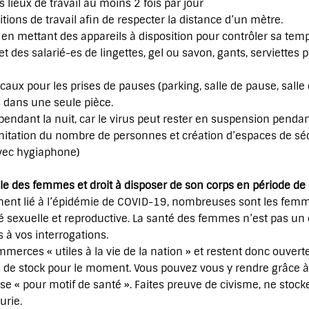
ieux de travail au moins 2 fois par jour
tions de travail afin de respecter la distance d’un mètre.
n mettant des appareils à disposition pour contrôler sa temp
t des salarié-es de lingettes, gel ou savon, gants, serviettes 
aux pour les prises de pauses (parking, salle de pause, salle 
dans une seule pièce.
pendant la nuit, car le virus peut rester en suspension penda
 limitation du nombre de personnes et création d’espaces de s
avec hygiaphone)
lle des femmes et droit à disposer de son corps en période d
ment lié à l’épidémie de COVID-19, nombreuses sont les femm
 sexuelle et reproductive. La santé des femmes n’est pas un co
 à vos interrogations.
erces « utiles à la vie de la nation » et restent donc ouvert
 de stock pour le moment. Vous pouvez vous y rendre grâce à
se « pour motif de santé ». Faites preuve de civisme, ne sto
urie.