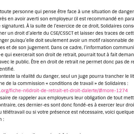
, toute personne qui pense être face à une situation de dange
après en avoir averti son employeur (il est recommandé en parall
ignature). À la suite de l’exercice de ce droit, Solidaires cons
r un droit d’alerte du CSE/CSSCT et laisser des traces de cett
nger puisqu’elle doit seulement avoir un motif raisonnable de
es et de son jugement. Dans ce cadre, l’information communi
e qui exercerait son droit de retrait, pourrait tout à fait de
avec le public. Être en droit de retrait ne permet donc pas de 
ntifié.
nteste la réalité du danger, seul un juge pourra trancher le lit
fiche de la commission « conditions de travail » de Solidaires :
ils.org/fiche-n6droit-de-retrait-et-droit-dalerte/#more-1274
cessaire de rappeler aux employeurs leur obligation de tout met
ontraire, ces dernier-es sont donc fondé-es à exercer leur droi
 télétravail ou si votre présence est nécessaire, voici quelqu
 :