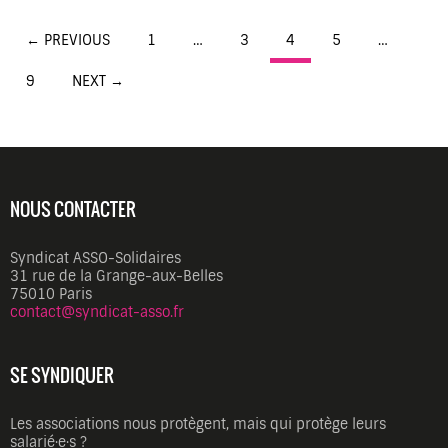
Posts
← PREVIOUS
1
…
3
4
5
…
navigation
9
NEXT →
NOUS CONTACTER
Syndicat ASSO-Solidaires
31 rue de la Grange-aux-Belles
75010 Paris
contact@syndicat-asso.fr
SE SYNDIQUER
Les associations nous protègent, mais qui protège leurs
salarié·e·s ?