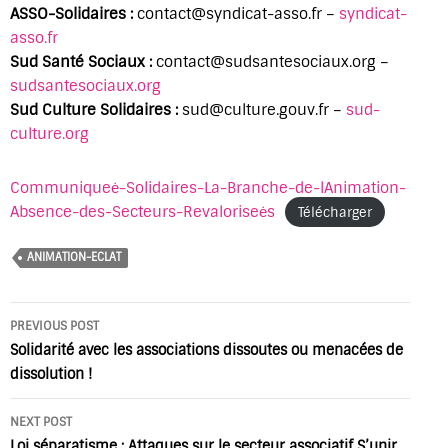
ASSO-Solidaires :
contact@syndicat-asso.fr –
syndicat-
asso.fr
Sud Santé Sociaux :
contact@sudsantesociaux.org –
sudsantesociaux.org
Sud Culture Solidaires :
sud@culture.gouv.fr –
sud-
culture.org
Communiqueė-Solidaires-La-Branche-de-lAnimation-
Absence-des-Secteurs-Revaloriseės
Télécharger
ANIMATION-ECLAT
Post
PREVIOUS POST
navigation
Solidarité avec les associations dissoutes ou menacées de
dissolution !
NEXT POST
Loi séparatisme : Attaques sur le secteur associatif S’unir