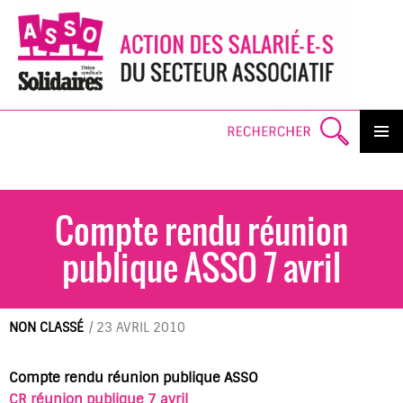
Search
PRIMAR
MENU
SKI
TO
CO
Compte rendu réunion
publique ASSO 7 avril
NON CLASSÉ
/
23 AVRIL 2010
Compte rendu réunion publique ASSO
CR réunion publique 7 avril